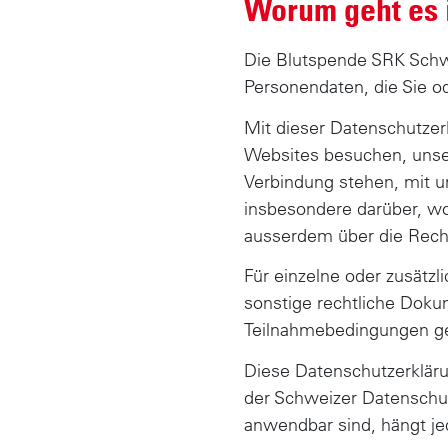
Worum geht es 
n
h
Die Blutspende SRK Schw
a
Personendaten, die Sie o
l
Mit dieser Datenschutzer
t
Websites besuchen, unser
Verbindung stehen, mit u
insbesondere darüber, wo
ausserdem über die Recht
Für einzelne oder zusätz
sonstige rechtliche Dok
Teilnahmebedingungen ge
Diese Datenschutzerkläru
der Schweizer Datenschu
anwendbar sind, hängt je