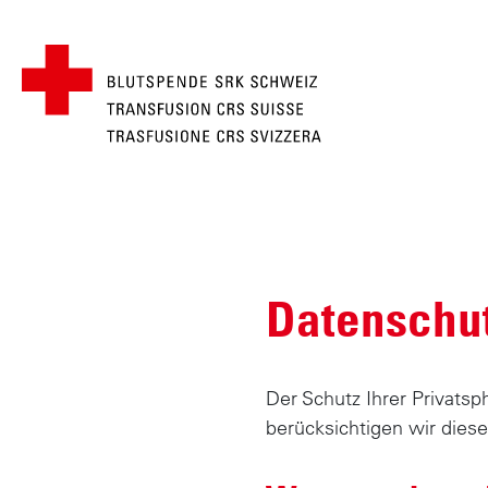
Pfadnavigation
SRK
D
i
Menü
r
Datenschu
e
k
t
z
Der Schutz Ihrer Privats
u
berücksichtigen wir diese
m
I