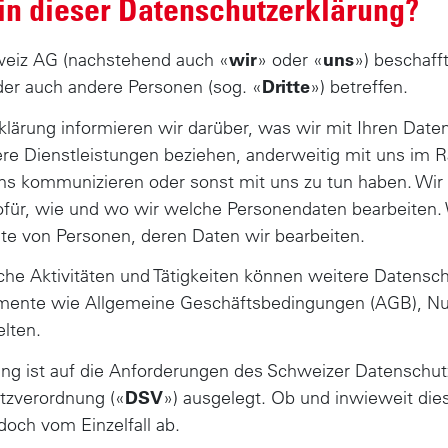
in dieser Datenschutzerklärung?
eiz AG (nachstehend auch «
wir
» oder «
uns
») beschaff
der auch andere Personen (sog. «
Dritte
») betreffen.
klärung informieren wir darüber, was wir mit Ihren Date
e Dienstleistungen beziehen, anderweitig mit uns im R
ns kommunizieren oder sonst mit uns zu tun haben. Wir
für, wie und wo wir welche Personendaten bearbeiten. 
e von Personen, deren Daten wir bearbeiten.
liche Aktivitäten und Tätigkeiten können weitere Datens
umente wie Allgemeine Geschäftsbedingungen (AGB), N
lten.
ng ist auf die Anforderungen des Schweizer Datenschut
tzverordnung («
DSV
») ausgelegt. Ob und inwieweit di
doch vom Einzelfall ab.