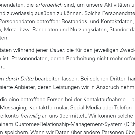
onendaten, die
sind, um unsere Aktivitäten u
erforderlich
 und zuverlässig ausüben zu können. Solche Personenda
Personendaten betreffen: Bestandes- und Kontaktdaten,
n, Meta- bzw. Randdaten und Nutzungsdaten, Standortd
ten.
daten während jener
die für den jeweiligen Zweck
Dauer,
 ist. Personendaten, deren Bearbeitung nicht mehr erfor
ht.
en
bearbeiten lassen. Bei solchen Dritten ha
durch Dritte
sierte Anbieter, deren Leistungen wir in Anspruch neh
die eine betroffene Person bei der Kontaktaufnahme – b
t Messaging, Kontaktformular, Social Media oder Telefon 
tzerkonto
an uns übermittelt. Wir können solche
freiwillig
 einem Customer-Relationship-Management-System (CR
ln speichern. Wenn wir Daten über andere Personen überm