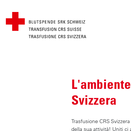
Briciole di pane
SRK
S
a
Menü
l
L'ambiente
t
a
Svizzera
a
l
c
o
Trasfusione CRS Svizzera 
n
della sua attività! Uniti c