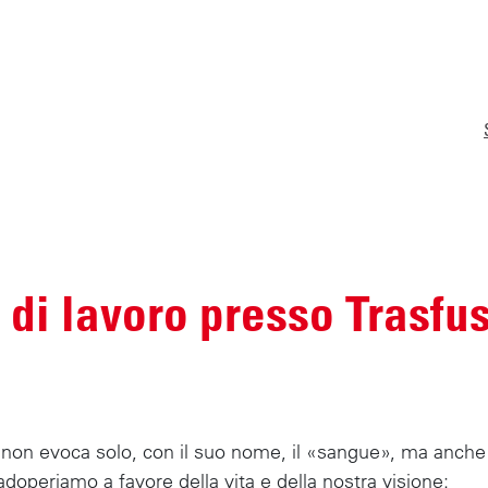
Home
L'ambiente di lavoro presso Trasfusione CRS Svizzera
 di lavoro presso Trasfu
non evoca solo, con il suo nome, il «sangue», ma anche n
i adoperiamo a favore della vita e della nostra visione: