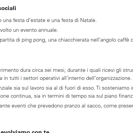
ociali
una festa d’estate e una festa di Natale.
svolto un evento annuale.
artita di ping pong, una chiacchierata nell’angolo caffè o
erimento dura circa sei mesi, durante i quali ricevi gli str
n tutti i settori operativi all’interno dell’organizzazione.
iale sia sul lavoro sia al di fuori di esso. Ti sosteniamo i
ne continua, sia in termini di tempo sia sul piano finanzi
nte eventi che prevedono pranzo al sacco, come presen
i evolviamo con te