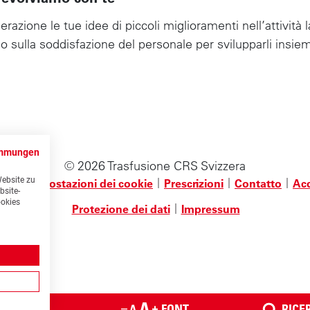
azione le tue idee di piccoli miglioramenti nell’attività l
io sulla soddisfazione del personale per svilupparli insiem
immungen
© 2026 Trasfusione CRS Svizzera
Website zu
 delle impostazioni dei cookie
Prescrizioni
Contatto
Acc
bsite-
ookies
ende-
Protezione dei dati
Impressum
T
LINGUA
FONT
RICE