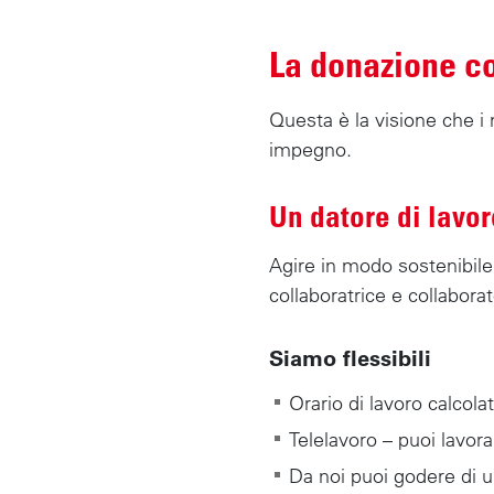
t
e
La donazione co
n
u
Questa è la visione che i 
t
impegno.
o
p
Un datore di lavor
r
i
Agire in modo sostenibile
n
collaboratrice e collabora
c
i
Siamo flessibili
p
Orario di lavoro calcola
a
l
Telelavoro – puoi lavor
e
Da noi puoi godere di 