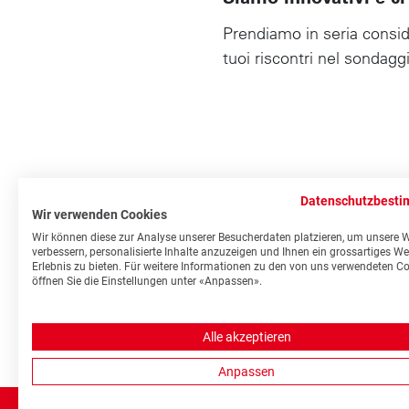
Prendiamo in seria consider
tuoi riscontri nel sondagg
Datenschutzbest
Wir verwenden Cookies
Footer
Wir können diese zur Analyse unserer Besucherdaten platzieren, um unsere 
Modifica
verbessern, personalisierte Inhalte anzuzeigen und Ihnen ein grossartiges We
Erlebnis zu bieten. Für weitere Informationen zu den von uns verwendeten C
Blutsp
öffnen Sie die Einstellungen unter «Anpassen».
srk
Alle akzeptieren
Anpassen
I